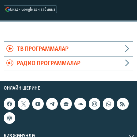
ОНЛАЙН ШЕРИНЕ
ЭЖЕ-СИҢДИЛЕР
Бизди Google'дан табыңыз
АЗАТТЫК+
ЫҢГАЙСЫЗ СУРООЛОР
ЭЕ/АРнун бардык сайттары
ТВ ПРОГРАММАЛАР
РАДИО ПРОГРАММАЛАР
ОНЛАЙН ШЕРИНЕ
БИЗ ЖӨНҮНДӨ