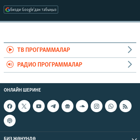
ОНЛАЙН ШЕРИНЕ
ЭЖЕ-СИҢДИЛЕР
Бизди Google'дан табыңыз
АЗАТТЫК+
ЫҢГАЙСЫЗ СУРООЛОР
ЭЕ/АРнун бардык сайттары
ТВ ПРОГРАММАЛАР
РАДИО ПРОГРАММАЛАР
ОНЛАЙН ШЕРИНЕ
БИЗ ЖӨНҮНДӨ