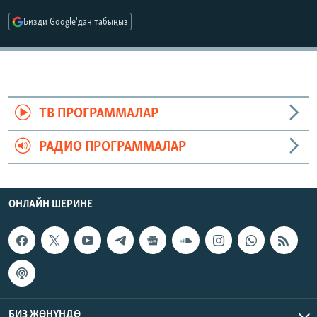
ОНЛАЙН ШЕРИНЕ
ЭЖЕ-СИҢДИЛЕР
Бизди Google'дан табыңыз
АЗАТТЫК+
ЫҢГАЙСЫЗ СУРООЛОР
ЭЕ/АРнун бардык сайттары
ТВ ПРОГРАММАЛАР
РАДИО ПРОГРАММАЛАР
ОНЛАЙН ШЕРИНЕ
БИЗ ЖӨНҮНДӨ