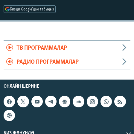
ОНЛАЙН ШЕРИНЕ
ЭЖЕ-СИҢДИЛЕР
Бизди Google'дан табыңыз
АЗАТТЫК+
ЫҢГАЙСЫЗ СУРООЛОР
ЭЕ/АРнун бардык сайттары
ТВ ПРОГРАММАЛАР
РАДИО ПРОГРАММАЛАР
ОНЛАЙН ШЕРИНЕ
БИЗ ЖӨНҮНДӨ