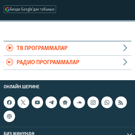
ОНЛАЙН ШЕРИНЕ
ЭЖЕ-СИҢДИЛЕР
Бизди Google'дан табыңыз
АЗАТТЫК+
ЫҢГАЙСЫЗ СУРООЛОР
ЭЕ/АРнун бардык сайттары
ТВ ПРОГРАММАЛАР
РАДИО ПРОГРАММАЛАР
ОНЛАЙН ШЕРИНЕ
БИЗ ЖӨНҮНДӨ