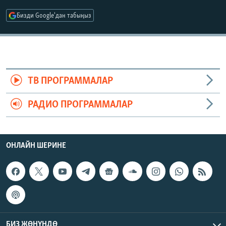
ОНЛАЙН ШЕРИНЕ
ЭЖЕ-СИҢДИЛЕР
Бизди Google'дан табыңыз
АЗАТТЫК+
ЫҢГАЙСЫЗ СУРООЛОР
ЭЕ/АРнун бардык сайттары
ТВ ПРОГРАММАЛАР
РАДИО ПРОГРАММАЛАР
ОНЛАЙН ШЕРИНЕ
БИЗ ЖӨНҮНДӨ