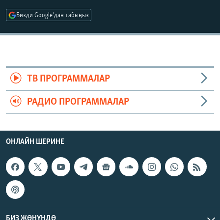
ОНЛАЙН ШЕРИНЕ
ЭЖЕ-СИҢДИЛЕР
Бизди Google'дан табыңыз
АЗАТТЫК+
ЫҢГАЙСЫЗ СУРООЛОР
ЭЕ/АРнун бардык сайттары
ТВ ПРОГРАММАЛАР
РАДИО ПРОГРАММАЛАР
ОНЛАЙН ШЕРИНЕ
БИЗ ЖӨНҮНДӨ