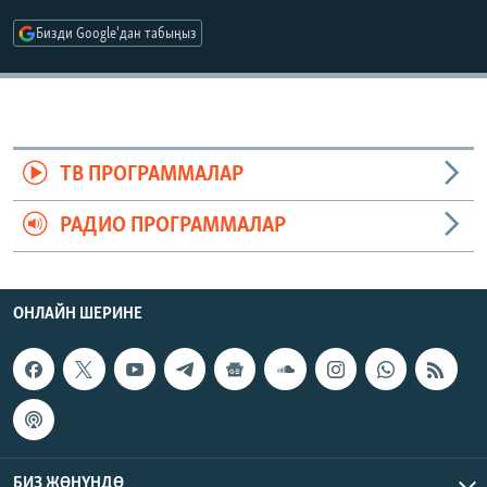
ОНЛАЙН ШЕРИНЕ
ЭЖЕ-СИҢДИЛЕР
Бизди Google'дан табыңыз
АЗАТТЫК+
ЫҢГАЙСЫЗ СУРООЛОР
ЭЕ/АРнун бардык сайттары
ТВ ПРОГРАММАЛАР
РАДИО ПРОГРАММАЛАР
ОНЛАЙН ШЕРИНЕ
БИЗ ЖӨНҮНДӨ