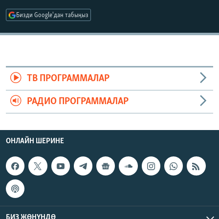
ОНЛАЙН ШЕРИНЕ
ЭЖЕ-СИҢДИЛЕР
Бизди Google'дан табыңыз
АЗАТТЫК+
ЫҢГАЙСЫЗ СУРООЛОР
ЭЕ/АРнун бардык сайттары
ТВ ПРОГРАММАЛАР
РАДИО ПРОГРАММАЛАР
ОНЛАЙН ШЕРИНЕ
БИЗ ЖӨНҮНДӨ