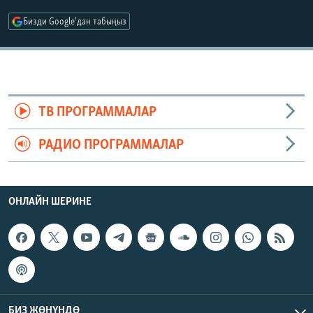
ОНЛАЙН ШЕРИНЕ
ЭЖЕ-СИҢДИЛЕР
Бизди Google'дан табыңыз
АЗАТТЫК+
ЫҢГАЙСЫЗ СУРООЛОР
ЭЕ/АРнун бардык сайттары
ТВ ПРОГРАММАЛАР
РАДИО ПРОГРАММАЛАР
ОНЛАЙН ШЕРИНЕ
БИЗ ЖӨНҮНДӨ