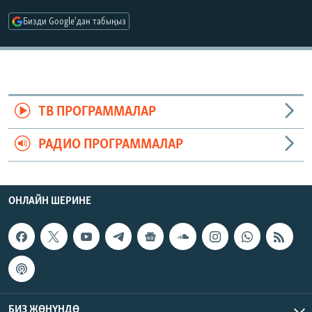
ОНЛАЙН ШЕРИНЕ
ЭЖЕ-СИҢДИЛЕР
Бизди Google'дан табыңыз
АЗАТТЫК+
ЫҢГАЙСЫЗ СУРООЛОР
ЭЕ/АРнун бардык сайттары
ТВ ПРОГРАММАЛАР
РАДИО ПРОГРАММАЛАР
ОНЛАЙН ШЕРИНЕ
БИЗ ЖӨНҮНДӨ