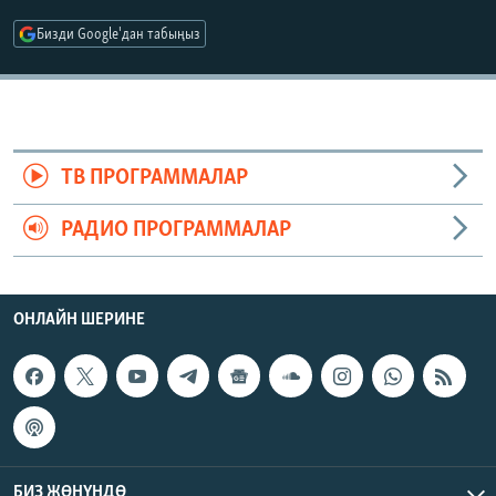
ОНЛАЙН ШЕРИНЕ
ЭЖЕ-СИҢДИЛЕР
Бизди Google'дан табыңыз
АЗАТТЫК+
ЫҢГАЙСЫЗ СУРООЛОР
ЭЕ/АРнун бардык сайттары
ТВ ПРОГРАММАЛАР
РАДИО ПРОГРАММАЛАР
ОНЛАЙН ШЕРИНЕ
БИЗ ЖӨНҮНДӨ