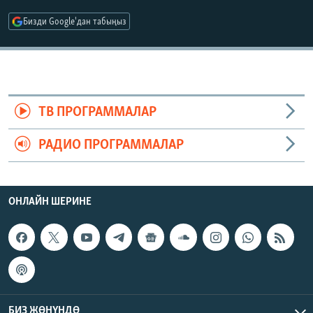
ОНЛАЙН ШЕРИНЕ
ЭЖЕ-СИҢДИЛЕР
Бизди Google'дан табыңыз
АЗАТТЫК+
ЫҢГАЙСЫЗ СУРООЛОР
ЭЕ/АРнун бардык сайттары
ТВ ПРОГРАММАЛАР
РАДИО ПРОГРАММАЛАР
ОНЛАЙН ШЕРИНЕ
БИЗ ЖӨНҮНДӨ