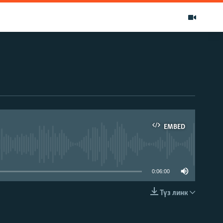
EMBED
able
0:06:00
Түз линк
EMBED