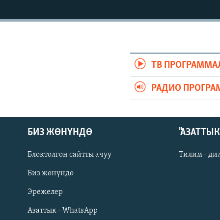
ЭЖЕ-СИҢДИЛЕР
АЗАТТЫК+
ЫҢГАЙСЫЗ СУРООЛОР
ТВ ПРОГРАММА
РАДИО ПРОГРА
БИЗ ЖӨНҮНДӨ
"АЗАТТЫ
Блоктолгон сайтты ачуу
Тилим - ди
Биз жөнүндө
Русский
Эрежелер
Азаттык - WhatsApp
ОНЛАЙН ШЕРИНЕ