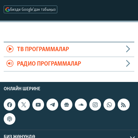
ОНЛАЙН ШЕРИНЕ
ЭЖЕ-СИҢДИЛЕР
Бизди Google'дан табыңыз
АЗАТТЫК+
ЫҢГАЙСЫЗ СУРООЛОР
ЭЕ/АРнун бардык сайттары
ТВ ПРОГРАММАЛАР
РАДИО ПРОГРАММАЛАР
ОНЛАЙН ШЕРИНЕ
БИЗ ЖӨНҮНДӨ