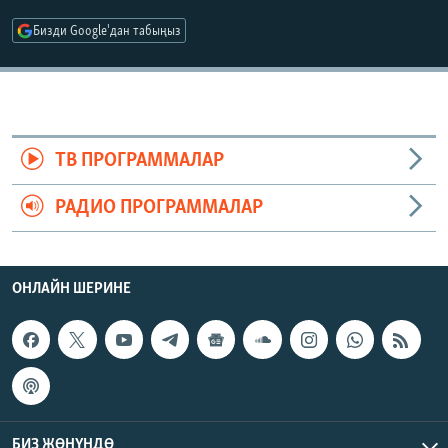
ОНЛАЙН ШЕРИНЕ
ЭЖЕ-СИҢДИЛЕР
Бизди Google'дан табыңыз
АЗАТТЫК+
ЫҢГАЙСЫЗ СУРООЛОР
ЭЕ/АРнун бардык сайттары
ТВ ПРОГРАММАЛАР
РАДИО ПРОГРАММАЛАР
ОНЛАЙН ШЕРИНЕ
БИЗ ЖӨНҮНДӨ