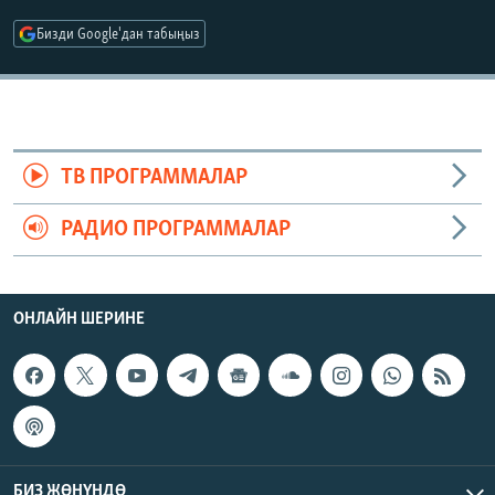
ОНЛАЙН ШЕРИНЕ
ЭЖЕ-СИҢДИЛЕР
Бизди Google'дан табыңыз
АЗАТТЫК+
ЫҢГАЙСЫЗ СУРООЛОР
ЭЕ/АРнун бардык сайттары
ТВ ПРОГРАММАЛАР
РАДИО ПРОГРАММАЛАР
ОНЛАЙН ШЕРИНЕ
БИЗ ЖӨНҮНДӨ