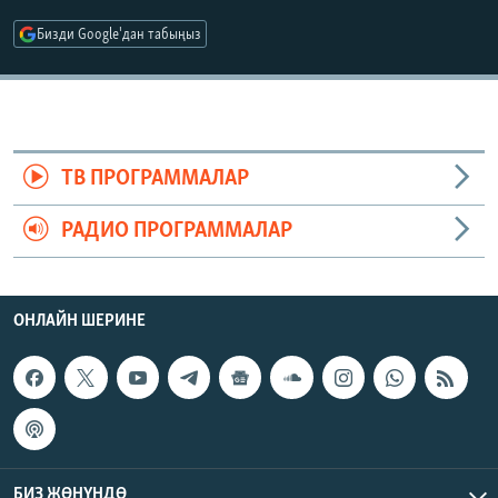
ОНЛАЙН ШЕРИНЕ
ЭЖЕ-СИҢДИЛЕР
Бизди Google'дан табыңыз
АЗАТТЫК+
ЫҢГАЙСЫЗ СУРООЛОР
ЭЕ/АРнун бардык сайттары
ТВ ПРОГРАММАЛАР
РАДИО ПРОГРАММАЛАР
ОНЛАЙН ШЕРИНЕ
БИЗ ЖӨНҮНДӨ