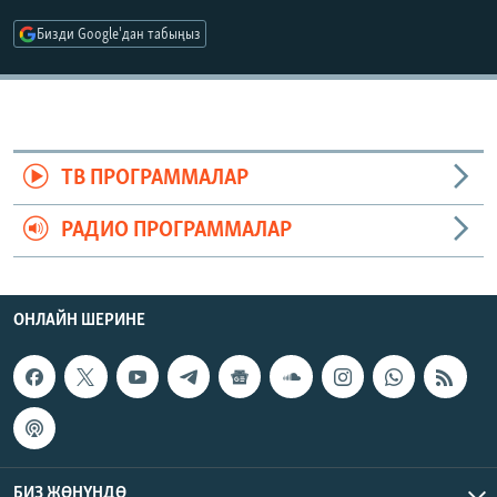
ОНЛАЙН ШЕРИНЕ
ЭЖЕ-СИҢДИЛЕР
Бизди Google'дан табыңыз
АЗАТТЫК+
ЫҢГАЙСЫЗ СУРООЛОР
ЭЕ/АРнун бардык сайттары
ТВ ПРОГРАММАЛАР
РАДИО ПРОГРАММАЛАР
ОНЛАЙН ШЕРИНЕ
БИЗ ЖӨНҮНДӨ