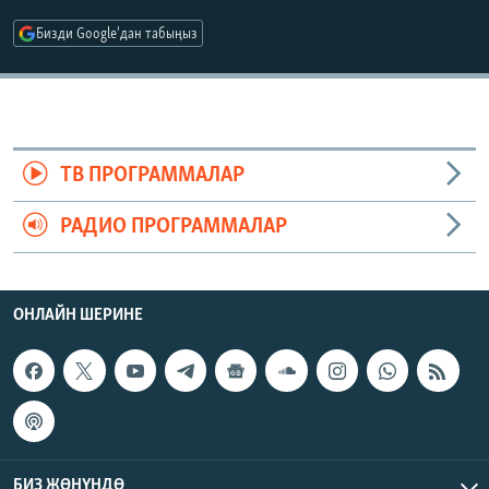
ОНЛАЙН ШЕРИНЕ
ЭЖЕ-СИҢДИЛЕР
Бизди Google'дан табыңыз
АЗАТТЫК+
ЫҢГАЙСЫЗ СУРООЛОР
ЭЕ/АРнун бардык сайттары
ТВ ПРОГРАММАЛАР
РАДИО ПРОГРАММАЛАР
ОНЛАЙН ШЕРИНЕ
БИЗ ЖӨНҮНДӨ