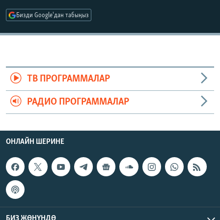
ОНЛАЙН ШЕРИНЕ
ЭЖЕ-СИҢДИЛЕР
Бизди Google'дан табыңыз
АЗАТТЫК+
ЫҢГАЙСЫЗ СУРООЛОР
ЭЕ/АРнун бардык сайттары
ТВ ПРОГРАММАЛАР
РАДИО ПРОГРАММАЛАР
ОНЛАЙН ШЕРИНЕ
БИЗ ЖӨНҮНДӨ