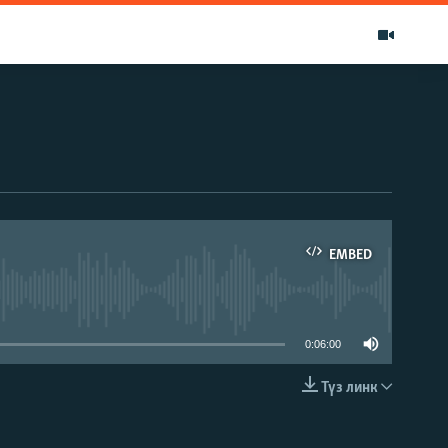
EMBED
able
0:06:00
Түз линк
EMBED