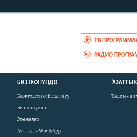
ЭЖЕ-СИҢДИЛЕР
АЗАТТЫК+
ЫҢГАЙСЫЗ СУРООЛОР
ТВ ПРОГРАММА
РАДИО ПРОГРА
БИЗ ЖӨНҮНДӨ
"АЗАТТЫ
Блоктолгон сайтты ачуу
Тилим - ди
Биз жөнүндө
Русский
Эрежелер
Азаттык - WhatsApp
ОНЛАЙН ШЕРИНЕ