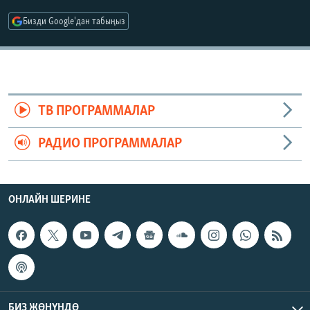
ОНЛАЙН ШЕРИНЕ
ЭЖЕ-СИҢДИЛЕР
Бизди Google'дан табыңыз
АЗАТТЫК+
ЫҢГАЙСЫЗ СУРООЛОР
ЭЕ/АРнун бардык сайттары
ТВ ПРОГРАММАЛАР
РАДИО ПРОГРАММАЛАР
ОНЛАЙН ШЕРИНЕ
БИЗ ЖӨНҮНДӨ