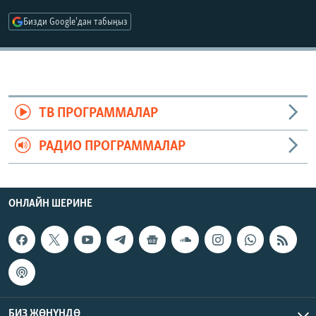
ОНЛАЙН ШЕРИНЕ
ЭЖЕ-СИҢДИЛЕР
Бизди Google'дан табыңыз
АЗАТТЫК+
ЫҢГАЙСЫЗ СУРООЛОР
ЭЕ/АРнун бардык сайттары
ТВ ПРОГРАММАЛАР
РАДИО ПРОГРАММАЛАР
ОНЛАЙН ШЕРИНЕ
БИЗ ЖӨНҮНДӨ