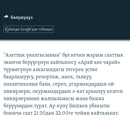
ОНЛАЙН ШЕРИНЕ
ЭЖЕ-СИҢДИЛЕР
АЗАТТЫК+
Бөлүшүңүз
ЫҢГАЙСЫЗ СУРООЛОР
Бизди Google'дан табыңыз
ЭЕ/АРнун бардык сайттары
"Азаттык үналгысынын" бул кечки жарым сааттык
экинчи берүүсүнүн кайталоосу «Арай көз чарай»
түрмөгүнүн алкагындагы тегерек үстөл
баарлашуусу, репортаж, маек, талкуу,
аналитикалык баян, сереп, угармандардын ой-
пикирлери, окурмандардын э-кат аркылуу келген
пикирлеринин жалпыламасы жана башка
берүүлөрдөн турат. Ар күнү Бишкек убакыты
боюнча саат 21:30дан 22:00ге чейин кайталанат.