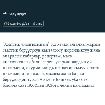
ОНЛАЙН ШЕРИНЕ
ЭЖЕ-СИҢДИЛЕР
АЗАТТЫК+
Бөлүшүңүз
ЫҢГАЙСЫЗ СУРООЛОР
Бизди Google'дан табыңыз
ЭЕ/АРнун бардык сайттары
"Азаттык үналгысынын" бул кечки алгачкы жарым
сааттык берүүсүнүн кайталоосу жергиликтүү жана
эл аралык кабарлар, репортаж, маек,
аналитикалык баян, сереп, угармандардын ой-
пикирлери, окурмандардын э-кат аркылуу келген
пикирлеринин жалпыламасы жана башка
берүүлөрдөн турат. Ар күнү Бишкек убакыты
боюнча саат 19:00ден 19:30га чейин кайталанат.