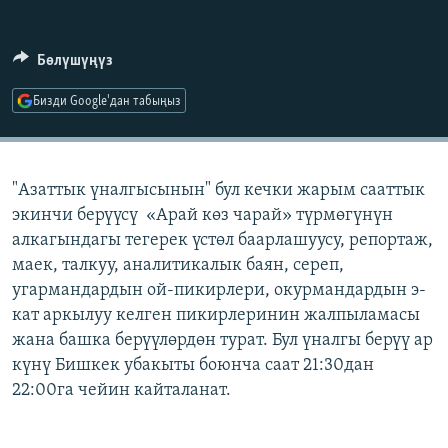
ОНЛАЙН ШЕРИНЕ
ЭЖЕ-СИҢДИЛЕР
АЗАТТЫК+
Бөлүшүңүз
ЫҢГАЙСЫЗ СУРООЛОР
Бизди Google'дан табыңыз
ЭЕ/АРнун бардык сайттары
"Азаттык үналгысынын" бул кечки жарым сааттык
экинчи берүүсү «Арай көз чарай» түрмөгүнүн
алкагындагы тегерек үстөл баарлашуусу, репортаж,
маек, талкуу, аналитикалык баян, сереп,
угармандардын ой-пикирлери, окурмандардын э-
кат аркылуу келген пикирлеринин жалпыламасы
жана башка берүүлөрдөн турат. Бул үналгы берүү ар
күнү Бишкек убакыты боюнча саат 21:30дан
22:00га чейин кайталанат.