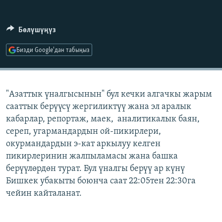
ОНЛАЙН ШЕРИНЕ
ЭЖЕ-СИҢДИЛЕР
АЗАТТЫК+
Бөлүшүңүз
ЫҢГАЙСЫЗ СУРООЛОР
Бизди Google'дан табыңыз
ЭЕ/АРнун бардык сайттары
"Азаттык үналгысынын" бул кечки алгачкы жарым
сааттык берүүсү жергиликтүү жана эл аралык
кабарлар, репортаж, маек, аналитикалык баян,
сереп, угармандардын ой-пикирлери,
окурмандардын э-кат аркылуу келген
пикирлеринин жалпыламасы жана башка
берүүлөрдөн турат. Бул үналгы берүү ар күнү
Бишкек убакыты боюнча саат 22:05тен 22:30га
чейин кайталанат.