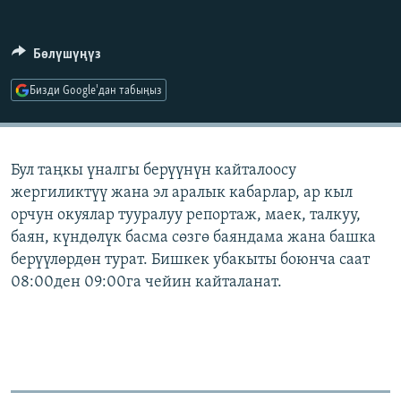
ОНЛАЙН ШЕРИНЕ
ЭЖЕ-СИҢДИЛЕР
АЗАТТЫК+
Бөлүшүңүз
ЫҢГАЙСЫЗ СУРООЛОР
Бизди Google'дан табыңыз
ЭЕ/АРнун бардык сайттары
Бул таңкы үналгы берүүнүн кайталоосу
жергиликтүү жана эл аралык кабарлар, ар кыл
орчун окуялар тууралуу репортаж, маек, талкуу,
баян, күндөлүк басма сөзгө баяндама жана башка
берүүлөрдөн турат. Бишкек убакыты боюнча саат
08:00ден 09:00га чейин кайталанат.