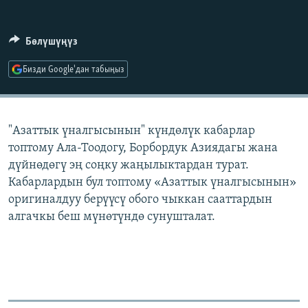
ОНЛАЙН ШЕРИНЕ
ЭЖЕ-СИҢДИЛЕР
АЗАТТЫК+
Бөлүшүңүз
ЫҢГАЙСЫЗ СУРООЛОР
Бизди Google'дан табыңыз
ЭЕ/АРнун бардык сайттары
"Азаттык үналгысынын" күндөлүк кабарлар
топтому Ала-Тоодогу, Борбордук Азиядагы жана
дүйнөдөгү эң соңку жаңылыктардан турат.
Кабарлардын бул топтому «Азаттык үналгысынын»
оригиналдуу берүүсү обого чыккан сааттардын
алгачкы беш мүнөтүндө сунушталат.