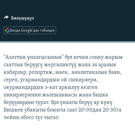
ОНЛАЙН ШЕРИНЕ
ЭЖЕ-СИҢДИЛЕР
АЗАТТЫК+
Бөлүшүңүз
ЫҢГАЙСЫЗ СУРООЛОР
Бизди Google'дан табыңыз
ЭЕ/АРнун бардык сайттары
"Азаттык үналгысынын" бул кечки соңку жарым
сааттык берүүсү жергиликтүү жана эл аралык
кабарлар, репортаж, маек, аналитикалык баян,
сереп, угармандардын ой-пикирлери,
окурмандардын э-кат аркылуу келген
пикирлеринин жалпыламасы жана башка
берүүлөрдөн турат. Бул үналгы берүү ар күнү
Бишкек убакыты боюнча саат 20:00дан 20:30га
чейин обого түз чыгат.