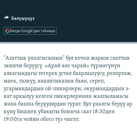
ОНЛАЙН ШЕРИНЕ
ЭЖЕ-СИҢДИЛЕР
АЗАТТЫК+
Бөлүшүңүз
ЫҢГАЙСЫЗ СУРООЛОР
Бизди Google'дан табыңыз
ЭЕ/АРнун бардык сайттары
"Азаттык үналгысынын" бул кечки жарым сааттык
экинчи берүүсү «Арай көз чарай» түрмөгүнүн
алкагындагы тегерек үстөл баарлашуусу, репортаж,
маек, талкуу, аналитикалык баян, сереп,
угармандардын ой-пикирлери, окурмандардын э-
кат аркылуу келген пикирлеринин жалпыламасы
жана башка берүүлөрдөн турат. Бул үналгы берүү ар
күнү Бишкек убакыты боюнча саат 18:30ден
19:00га чейин обого түз чыгат.