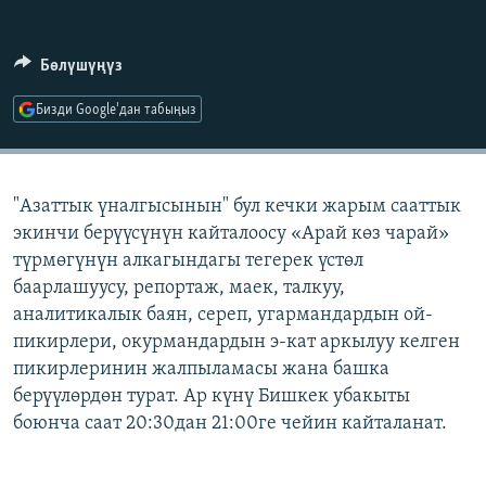
ОНЛАЙН ШЕРИНЕ
ЭЖЕ-СИҢДИЛЕР
АЗАТТЫК+
Бөлүшүңүз
ЫҢГАЙСЫЗ СУРООЛОР
Бизди Google'дан табыңыз
ЭЕ/АРнун бардык сайттары
"Азаттык үналгысынын" бул кечки жарым сааттык
экинчи берүүсүнүн кайталоосу «Арай көз чарай»
түрмөгүнүн алкагындагы тегерек үстөл
баарлашуусу, репортаж, маек, талкуу,
аналитикалык баян, сереп, угармандардын ой-
пикирлери, окурмандардын э-кат аркылуу келген
пикирлеринин жалпыламасы жана башка
берүүлөрдөн турат. Ар күнү Бишкек убакыты
боюнча саат 20:30дан 21:00ге чейин кайталанат.