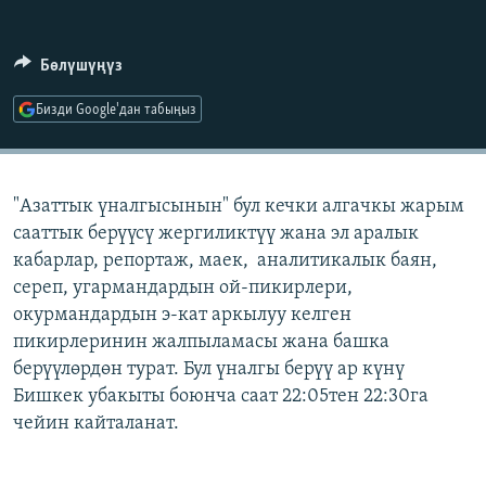
ОНЛАЙН ШЕРИНЕ
ЭЖЕ-СИҢДИЛЕР
АЗАТТЫК+
Бөлүшүңүз
ЫҢГАЙСЫЗ СУРООЛОР
Бизди Google'дан табыңыз
ЭЕ/АРнун бардык сайттары
"Азаттык үналгысынын" бул кечки алгачкы жарым
сааттык берүүсү жергиликтүү жана эл аралык
кабарлар, репортаж, маек, аналитикалык баян,
сереп, угармандардын ой-пикирлери,
окурмандардын э-кат аркылуу келген
пикирлеринин жалпыламасы жана башка
берүүлөрдөн турат. Бул үналгы берүү ар күнү
Бишкек убакыты боюнча саат 22:05тен 22:30га
чейин кайталанат.