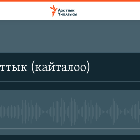
ттык (кайталоо)
No media source currently avail