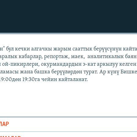
" бул кечки алгачкы жарым сааттык берүүсүнүн кайт
аралык кабарлар, репортаж, маек, аналитикалык баян
 ой-пикирлери, окурмандардын э-кат аркылуу келген
амасы жана башка берүүлөрдөн турат. Ар күнү Бишк
19:00дөн 19:30га чейин кайталанат.
ЛАР