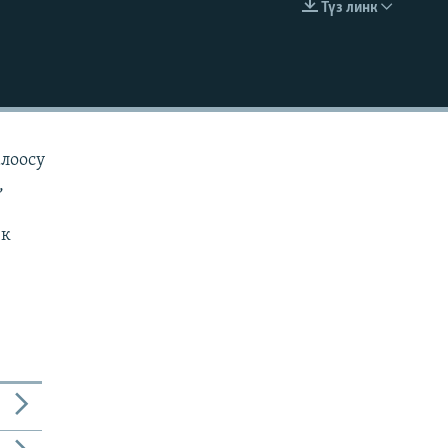
Түз линк
EMBED
алоосу
,
ек