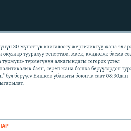
үүнүн 30 мүнөттүк кайталоосу жергиликтүү жана эл а
н окуялар тууралуу репортаж, маек, күндөлүк басма сө
 турмуш» түрмөгүнүн алкагындагы тегерек үстөл
аналитикалык баян, сереп жана башка берүүлөрдөн тур
" бул берүүсү Бишкек убакыты боюнча саат 08:30дан
чыгарылат.
ЛАР