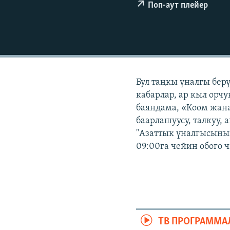
ЭЖЕ-СИҢДИЛЕР
Поп-аут плейер
АЗАТТЫК+
ЫҢГАЙСЫЗ СУРООЛОР
Бул таңкы үналгы бер
кабарлар, ар кыл орчу
баяндама, «Коом жана
баарлашуусу, талкуу, 
"Азаттык үналгысынын
09:00га чейин обого 
ТВ ПРОГРАММА