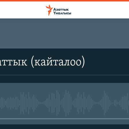
ттык (кайталоо)
No media source currently avail