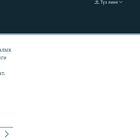
Түз линк
EMBED
ралык
згө
ат.