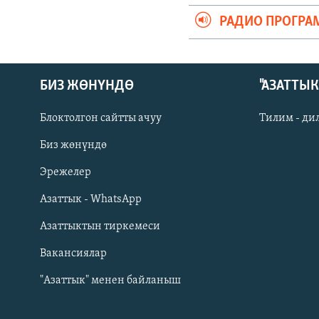
РАДИО ПРОГРА
БИЗ ЖӨНҮНДӨ
"АЗАТТЫ
Блоктолгон сайтты ачуу
Тилим - ди
Биз жөнүндө
Русский
Эрежелер
Азаттык - WhatsApp
ОНЛАЙН ШЕРИНЕ
Азаттыктын тиркемеси
Вакансиялар
"Азаттык" менен байланыш
ЭЕ/АРнун бардык сайттары