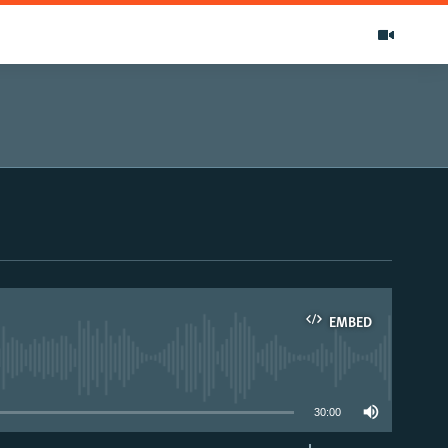
EMBED
able
30:00