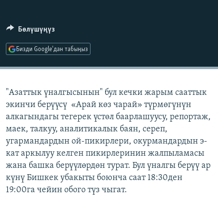
ОНЛАЙН ШЕРИНЕ
ЭЖЕ-СИҢДИЛЕР
АЗАТТЫК+
Бөлүшүңүз
ЫҢГАЙСЫЗ СУРООЛОР
Бизди Google'дан табыңыз
ЭЕ/АРнун бардык сайттары
"Азаттык үналгысынын" бул кечки жарым сааттык
экинчи берүүсү «Арай көз чарай» түрмөгүнүн
алкагындагы тегерек үстөл баарлашуусу, репортаж,
маек, талкуу, аналитикалык баян, сереп,
угармандардын ой-пикирлери, окурмандардын э-
кат аркылуу келген пикирлеринин жалпыламасы
жана башка берүүлөрдөн турат. Бул үналгы берүү ар
күнү Бишкек убакыты боюнча саат 18:30ден
19:00га чейин обого түз чыгат.