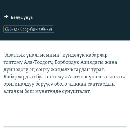
ОНЛАЙН ШЕРИНЕ
ЭЖЕ-СИҢДИЛЕР
АЗАТТЫК+
Бөлүшүңүз
ЫҢГАЙСЫЗ СУРООЛОР
Бизди Google'дан табыңыз
ЭЕ/АРнун бардык сайттары
"Азаттык үналгысынын" күндөлүк кабарлар
топтому Ала-Тоодогу, Борбордук Азиядагы жана
дүйнөдөгү эң соңку жаңылыктардан турат.
Кабарлардын бул топтому «Азаттык үналгысынын»
оригиналдуу берүүсү обого чыккан сааттардын
алгачкы беш мүнөтүндө сунушталат.