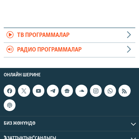
ТВ ПРОГРАММАЛАР
РАДИО ПРОГРАММАЛАР
ОНЛАЙН ШЕРИНЕ
БИЗ ЖӨНҮНДӨ
"АЗАТТЫКТЫН" САНДЫГЫ