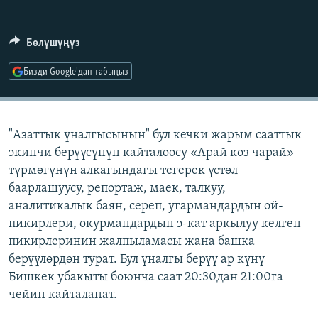
ОНЛАЙН ШЕРИНЕ
ЭЖЕ-СИҢДИЛЕР
АЗАТТЫК+
Бөлүшүңүз
ЫҢГАЙСЫЗ СУРООЛОР
Бизди Google'дан табыңыз
ЭЕ/АРнун бардык сайттары
"Азаттык үналгысынын" бул кечки жарым сааттык
экинчи берүүсүнүн кайталоосу «Арай көз чарай»
түрмөгүнүн алкагындагы тегерек үстөл
баарлашуусу, репортаж, маек, талкуу,
аналитикалык баян, сереп, угармандардын ой-
пикирлери, окурмандардын э-кат аркылуу келген
пикирлеринин жалпыламасы жана башка
берүүлөрдөн турат. Бул үналгы берүү ар күнү
Бишкек убакыты боюнча саат 20:30дан 21:00га
чейин кайталанат.