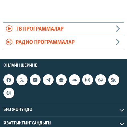
ТВ ПРОГРАММАЛАР
РАДИО ПРОГРАММАЛАР
ОНЛАЙН ШЕРИНЕ
БИЗ ЖӨНҮНДӨ
"АЗАТТЫКТЫН" САНДЫГЫ