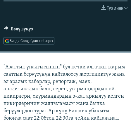
ОНЛАЙН ШЕРИНЕ
ЭЖЕ-СИҢДИЛЕР
Түз линк
АЗАТТЫК+
ЫҢГАЙСЫЗ СУРООЛОР
Бөлүшүңүз
Бизди Google'дан табыңыз
ЭЕ/АРнун бардык сайттары
"Азаттык үналгысынын" бул кечки алгачкы жарым
сааттык берүүсүнүн кайталоосу жергиликтүү жана
эл аралык кабарлар, репортаж, маек,
аналитикалык баян, сереп, угармандардын ой-
пикирлери, окурмандардын э-кат аркылуу келген
пикирлеринин жалпыламасы жана башка
берүүлөрдөн турат.Ар күнү Бишкек убакыты
боюнча саат 22:05тен 22:30га чейин кайталанат.