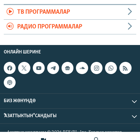
ТВ ПРОГРАММАЛАР
РАДИО ПРОГРАММАЛАР
ОНЛАЙН ШЕРИНЕ
БИЗ ЖӨНҮНДӨ
"АЗАТТЫКТЫН" САНДЫГЫ
Азаттык үналгысы © 2026 RFE/RL, Inc. Бардык укуктар
корголгон.