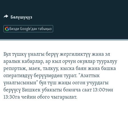
ОНЛАЙН ШЕРИНЕ
ЭЖЕ-СИҢДИЛЕР
АЗАТТЫК+
Бөлүшүңүз
ЫҢГАЙСЫЗ СУРООЛОР
Бизди Google'дан табыңыз
ЭЕ/АРнун бардык сайттары
Бул түшкү үналгы берүү жергиликтүү жана эл
аралык кабарлар, ар кыл орчун окуялар тууралуу
репортаж, маек, талкуу, кыска баян жана башка
оперативдүү берүүлөрдөн турат. "Азаттык
үналгысынын" бул түш жаңы оогон учурдагы
берүүсү Бишкек убакыты боюнча саат 13:00төн
13:30га чейин обого чыгарылат.