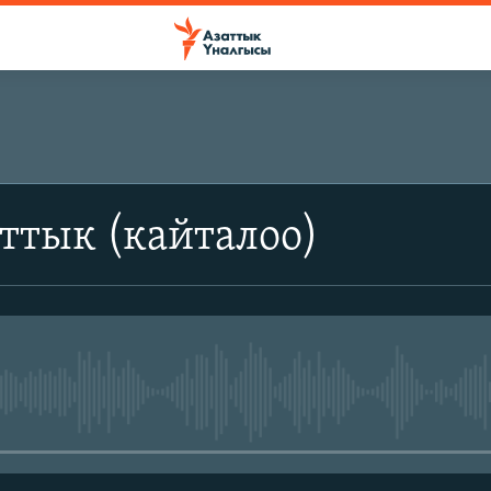
ттык (кайталоо)
No media source currently avail