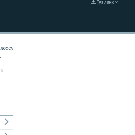
Түз линк
EMBED
алоосу
,
ек