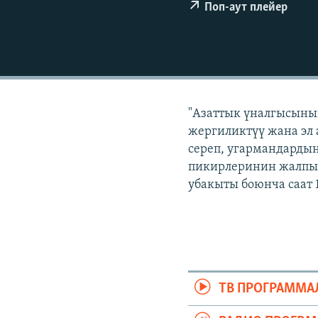
ЭЖЕ-СИҢДИЛЕР
Поп-аут плейер
АЗАТТЫК+
ЫҢГАЙСЫЗ СУРООЛОР
"Азаттык үналгысынын
жергиликтүү жана эл 
сереп, угармандардын
пикирлеринин жалпыл
убакыты боюнча саат 
ТВ ПРОГРАММА