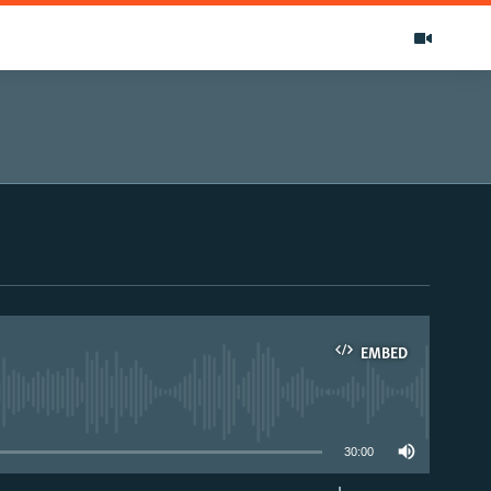
EMBED
able
30:00