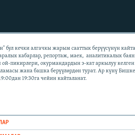
" бул кечки алгачкы жарым сааттык берүүсүнүн кайт
аралык кабарлар, репортаж, маек, аналитикалык баян
 ой-пикирлери, окурмандардын э-кат аркылуу келген
амасы жана башка берүүлөрдөн турат. Ар күнү Бишк
19:00дан 19:30га чейин кайталанат.
ЛАР