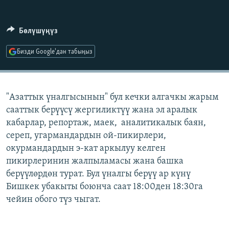
ОНЛАЙН ШЕРИНЕ
ЭЖЕ-СИҢДИЛЕР
АЗАТТЫК+
Бөлүшүңүз
ЫҢГАЙСЫЗ СУРООЛОР
Бизди Google'дан табыңыз
ЭЕ/АРнун бардык сайттары
"Азаттык үналгысынын" бул кечки алгачкы жарым
сааттык берүүсү жергиликтүү жана эл аралык
кабарлар, репортаж, маек, аналитикалык баян,
сереп, угармандардын ой-пикирлери,
окурмандардын э-кат аркылуу келген
пикирлеринин жалпыламасы жана башка
берүүлөрдөн турат. Бул үналгы берүү ар күнү
Бишкек убакыты боюнча саат 18:00ден 18:30га
чейин обого түз чыгат.