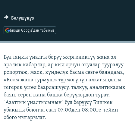
ОНЛАЙН ШЕРИНЕ
ЭЖЕ-СИҢДИЛЕР
АЗАТТЫК+
Бөлүшүңүз
ЫҢГАЙСЫЗ СУРООЛОР
Бизди Google'дан табыңыз
ЭЕ/АРнун бардык сайттары
Бул таңкы үналгы берүү жергиликтүү жана эл
аралык кабарлар, ар кыл орчун окуялар тууралуу
репортаж, маек, күндөлүк басма сөзгө баяндама,
«Коом жана турмуш» түрмөгүнүн алкагындагы
тегерек үстөл баарлашуусу, талкуу, аналитикалык
баян, сереп жана башка берүүлөрдөн турат.
"Азаттык үналгысынын" бул берүүсү Бишкек
убакыты боюнча саат 07:00ден 08:00ге чейин
обого чыгарылат.