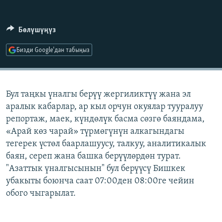
ОНЛАЙН ШЕРИНЕ
ЭЖЕ-СИҢДИЛЕР
АЗАТТЫК+
Бөлүшүңүз
ЫҢГАЙСЫЗ СУРООЛОР
Бизди Google'дан табыңыз
ЭЕ/АРнун бардык сайттары
Бул таңкы үналгы берүү жергиликтүү жана эл
аралык кабарлар, ар кыл орчун окуялар тууралуу
репортаж, маек, күндөлүк басма сөзгө баяндама,
«Арай көз чарай» түрмөгүнүн алкагындагы
тегерек үстөл баарлашуусу, талкуу, аналитикалык
баян, сереп жана башка берүүлөрдөн турат.
"Азаттык үналгысынын" бул берүүсү Бишкек
убакыты боюнча саат 07:00ден 08:00ге чейин
обого чыгарылат.