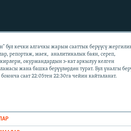
" бул кечки алгачкы жарым сааттык берүүсү жергили
лар, репортаж, маек, аналитикалык баян, сереп,
кирлери, окурмандардын э-кат аркылуу келген
масы жана башка берүүлөрдөн турат. Бул үналгы бер
боюнча саат 22:05тен 22:30га чейин кайталанат.
ЛАР