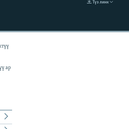
Түз линк
EMBED
ктүү
үү ар