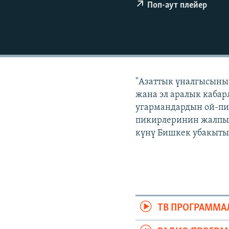
ЭЖЕ-СИҢДИЛЕР
Поп-аут плейер
АЗАТТЫК+
ЫҢГАЙСЫЗ СУРООЛОР
"Азаттык үналгысынын
жана эл аралык кабар
угармандардын ой-пи
пикирлеринин жалпыла
күнү Бишкек убакыты 
ТВ ПРОГРАММА