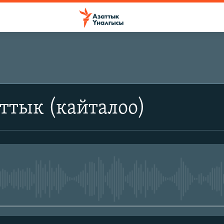
ттык (кайталоо)
No media source currently avail