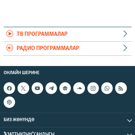
ТВ ПРОГРАММАЛАР
РАДИО ПРОГРАММАЛАР
ОНЛАЙН ШЕРИНЕ
БИЗ ЖӨНҮНДӨ
"АЗАТТЫКТЫН" САНДЫГЫ