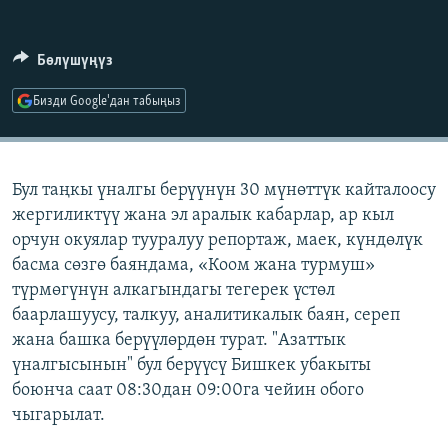
ОНЛАЙН ШЕРИНЕ
ЭЖЕ-СИҢДИЛЕР
АЗАТТЫК+
Бөлүшүңүз
ЫҢГАЙСЫЗ СУРООЛОР
Бизди Google'дан табыңыз
ЭЕ/АРнун бардык сайттары
Бул таңкы үналгы берүүнүн 30 мүнөттүк кайталоосу
жергиликтүү жана эл аралык кабарлар, ар кыл
орчун окуялар тууралуу репортаж, маек, күндөлүк
басма сөзгө баяндама, «Коом жана турмуш»
түрмөгүнүн алкагындагы тегерек үстөл
баарлашуусу, талкуу, аналитикалык баян, сереп
жана башка берүүлөрдөн турат. "Азаттык
үналгысынын" бул берүүсү Бишкек убакыты
боюнча саат 08:30дан 09:00га чейин обого
чыгарылат.