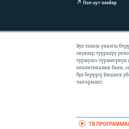
ЭЖЕ-СИҢДИЛЕР
Поп-аут плейер
АЗАТТЫК+
ЫҢГАЙСЫЗ СУРООЛОР
Бул таңкы үналгы бер
окуялар тууралуу реп
турмуш» түрмөгүнүн а
аналитикалык баян, с
бул берүүсү Бишкек у
чыгарылат.
ТВ ПРОГРАММА