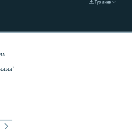
Түз линк
EMBED
н
на
сынын"