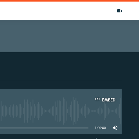
EMBED
able
1:00:00