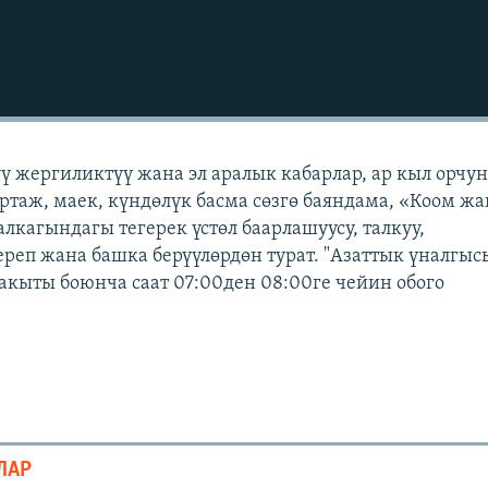
үү жергиликтүү жана эл аралык кабарлар, ар кыл орчу
ортаж, маек, күндөлүк басма сөзгө баяндама, «Коом жа
лкагындагы тегерек үстөл баарлашуусу, талкуу,
ереп жана башка берүүлөрдөн турат. "Азаттык үналгы
бакыты боюнча саат 07:00ден 08:00ге чейин обого
ЛАР