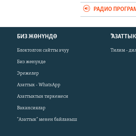
РАДИО ПРОГРА
БИЗ ЖӨНҮНДӨ
"АЗАТТЫ
Блоктолгон сайтты ачуу
Тилим - ди
Биз жөнүндө
Русский
Эрежелер
Азаттык - WhatsApp
ОНЛАЙН ШЕРИНЕ
Азаттыктын тиркемеси
Вакансиялар
"Азаттык" менен байланыш
ЭЕ/АРнун бардык сайттары