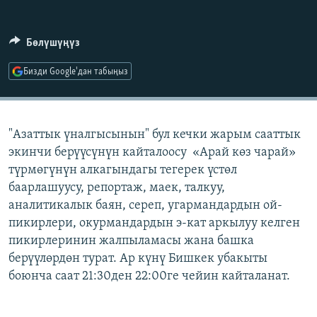
ОНЛАЙН ШЕРИНЕ
ЭЖЕ-СИҢДИЛЕР
АЗАТТЫК+
Бөлүшүңүз
ЫҢГАЙСЫЗ СУРООЛОР
Бизди Google'дан табыңыз
ЭЕ/АРнун бардык сайттары
"Азаттык үналгысынын" бул кечки жарым сааттык
экинчи берүүсүнүн кайталоосу «Арай көз чарай»
түрмөгүнүн алкагындагы тегерек үстөл
баарлашуусу, репортаж, маек, талкуу,
аналитикалык баян, сереп, угармандардын ой-
пикирлери, окурмандардын э-кат аркылуу келген
пикирлеринин жалпыламасы жана башка
берүүлөрдөн турат. Ар күнү Бишкек убакыты
боюнча саат 21:30ден 22:00ге чейин кайталанат.