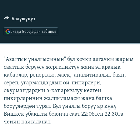
ОНЛАЙН ШЕРИНЕ
ЭЖЕ-СИҢДИЛЕР
АЗАТТЫК+
Бөлүшүңүз
ЫҢГАЙСЫЗ СУРООЛОР
Бизди Google'дан табыңыз
ЭЕ/АРнун бардык сайттары
"Азаттык үналгысынын" бул кечки алгачкы жарым
сааттык берүүсү жергиликтүү жана эл аралык
кабарлар, репортаж, маек, аналитикалык баян,
сереп, угармандардын ой-пикирлери,
окурмандардын э-кат аркылуу келген
пикирлеринин жалпыламасы жана башка
берүүлөрдөн турат. Бул үналгы берүү ар күнү
Бишкек убакыты боюнча саат 22:05тен 22:30га
чейин кайталанат.